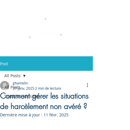
Prévenir
les RPS.
Evaluer
.
Transformer
Post
All Posts
ghamelin
All Posts
27 janv. 2025
2 min de lecture
Comment gérer les situations
Situation sensible
de harcèlement non avéré ?
Dernière mise à jour :
11 févr. 2025