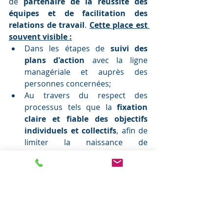
de 
partenaire de la réussite des 
équipes et de facilitation des 
relations de travail
. 
Cette place est 
souvent visible :
Dans les étapes de 
suivi des 
plans d'action
 avec la ligne 
managériale et auprès des 
personnes concer
nées;
Au travers du respect des 
processus tels que la 
fixation 
claire et fiable des objectifs 
individuels et collectifs
, afin de 
limiter la naissance de 
sentiments d'injustice. 
En complément, les
facilitations et 
médiations
 peuvent permettre de 
rétablir le dialogue pour identifier 
des solutions acceptables par 